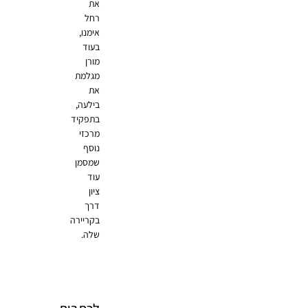
את
רחל
אימנו,
בעוד
מורן
מגלמת
את
בילעה,
בתפקיד
מרכזי
נוסף
שמסמן
עוד
ציון
דרך
בקריירה
שלה.