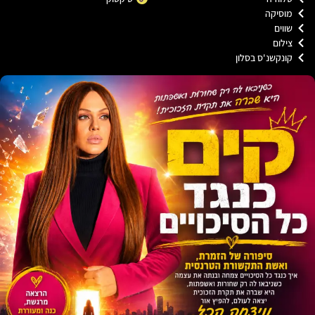
וסיקה
וים
ילום
ונקשנ'ס בסלון