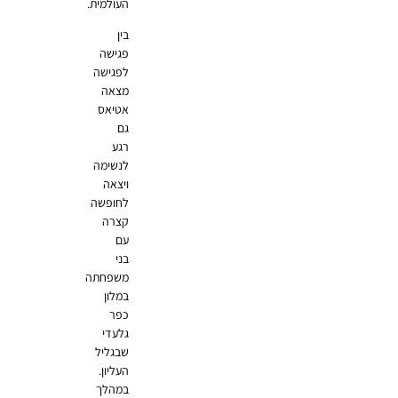
העולמית.
בין
פגישה
לפגישה
מצאה
אטיאס
גם
רגע
לנשימה
ויצאה
לחופשה
קצרה
עם
בני
משפחתה
במלון
כפר
גלעדי
שבגליל
העליון.
במהלך