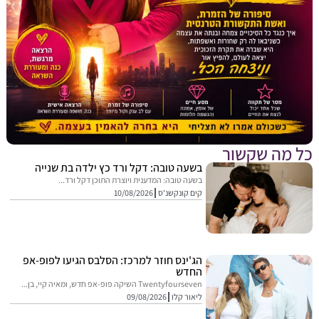
מה שקשור
בשעה טובה: דקל ורד כץ ילדה בת שנייה
בשעה טובה: המדענית ויוצרת התוכן דקל ורד...
קים קונקשנ'ס
10/08/2026
הג'ינס חוזר למרכז: הסלבס הגיעו לפופ-אפ
החדש
Twentyfourseven השיקה פופ-אפ חדש, ומאיה קיי, בן...
ליאור קלו
09/08/2026