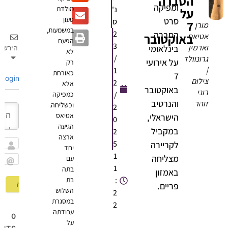
הסברה
ומפיקה
נ'
מולדת
על
טעון
סרט
ס
7
מורן
במשמעות,
2
הסברה
באוקטובר
אטיאס
הפעם
3
וארמין
בינלאומי
הירשם
לא
/
גרונוולד
על אירועי
רק
|
1
כאורחת
7
Login
צילום
2
אלא
באוקטובר
רוני
/
כמפיקה
והנרטיב
זוהר
וכשליחה.
2
אטיאס
הישראלי,
0
הגיעה
במקביל
2
ארצה
5
לקריירה
יחד
שם
1
מצליחה
עם
1
בתה
Email
באמזון
:
בת
פריים.
השלוש
2
במסגרת
2
עבודתה
0
על