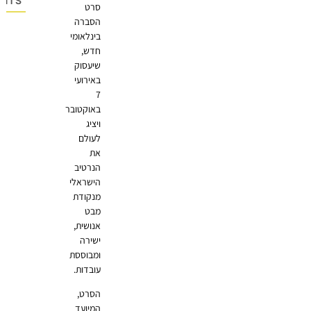
OMMENTS
סרט
הסברה
בינלאומי
חדש,
שיעסוק
באירועי
7
באוקטובר
ויציג
לעולם
את
הנרטיב
הישראלי
מנקודת
מבט
אנושית,
ישירה
ומבוססת
עובדות.
הסרט,
המיועד