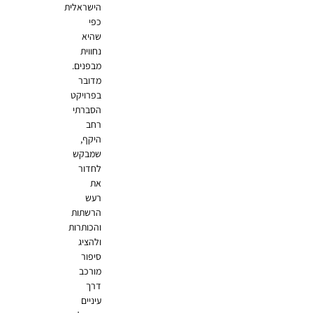
הישראלית
כפי
שהיא
נחווית
מבפנים.
מדובר
בפרויקט
הסברתי
רחב
היקף,
שמבקש
לחדור
את
רעש
הרשתות
והכותרות
ולהציג
סיפור
מורכב
דרך
עיניים