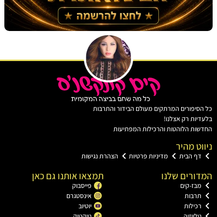
יפורים המרתקים מעולם הבידור והתרבות
ות רק אצלנו!
ת הלוהטות והרכילות המפתיעות
ט מהיר
ף הבית
מדיניות פרטיות
הצהרת נגישות
רים שלנו
תמצאו אותנו גם כאן
בז-קים
פייסבוק
רבות
אינסטגרם
כילות
יוטיוב
ווזיה
טיקטוק