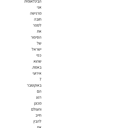
הבינלאומית
אני
מרגישה
חובה
לספר
את
הסיפור
של
ישראל
כפי
שהוא
באמת.
אירועי
7
באוקטובר
הם
רגע
מכונן
והעולם
חייב
להבין
את