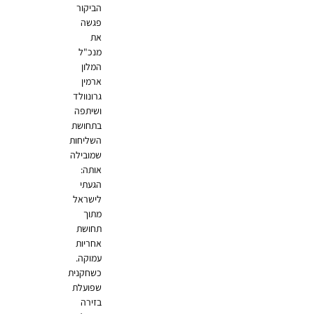
הביקור
פגשה
את
מנכ"ל
המלון
ארמין
גרונוולד
ושיתפה
בתחושת
השליחות
שמובילה
אותה:
הגעתי
לישראל
מתוך
תחושת
אחריות
עמוקה.
כשחקנית
שפועלת
בזירה