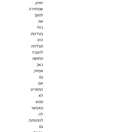
יואיט,
שמחזירה
למסך
את
ג'ולי
בעדינות.
היא
מצליחה
להעביר
תחושת
כאב
אמיתי,
גם
אם
התסריט
לא
ממש
מאפשר
לה
להתפתח.
גם