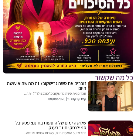
מה שקשור
זוכרים את סשה גרישקוב? זה מה שהיא עושה
היום
זוכרים את סשה גרישקוב מ"כוכב נולד"? יותר...
קים קונקשנ'ס
08/08/2026
שלושה ימים של הופעות בחינם: פסטיבל
סמילנסקי חוזר בענק
יותר מ־50 הופעות חיות, עשרות אמנים וכניסה...