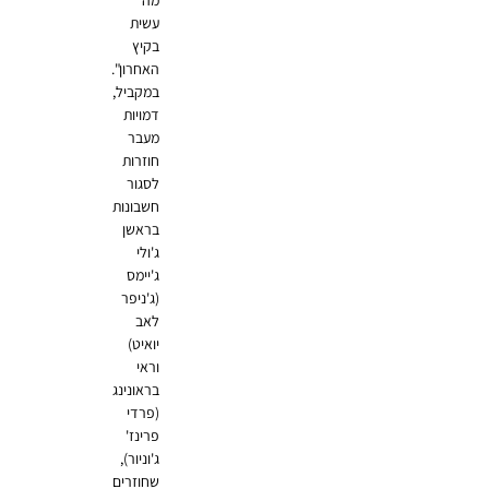
מה
עשית
בקיץ
האחרון".
במקביל,
דמויות
מעבר
חוזרות
לסגור
חשבונות
בראשן
ג'ולי
ג'יימס
(ג'ניפר
לאב
יואיט)
וראי
בראונינג
(פרדי
פרינז'
ג'וניור),
שחוזרים