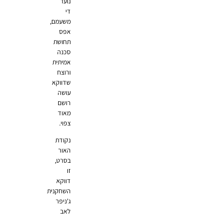
נוער
די
משעמם,
אפס
תחושת
סכנה
אמיתית
ורוצח
שדווקא
עושה
רושם
מאוד
צפוי.
נקודת
האור
בסרט,
זו
דווקא
השחקנית
ג'ניפר
לאב