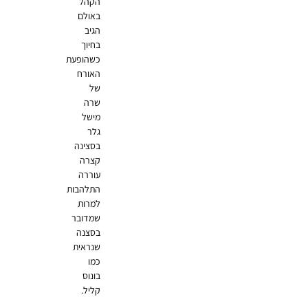
הקהל
באולם
הגיב
בחיוך
כשהופעת
האורח
של
שרה
מישל
גלר
בסצינה
קצרה
עוררה
התלהבות
למרות
שמדובר
בסצנה
שנראית
כמו
בונוס
קליל.