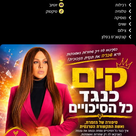
כילות
יוטיוב
ווזיה
טיקטוק
וסיקה
וים
ילום
ונקשנ'ס בסלון