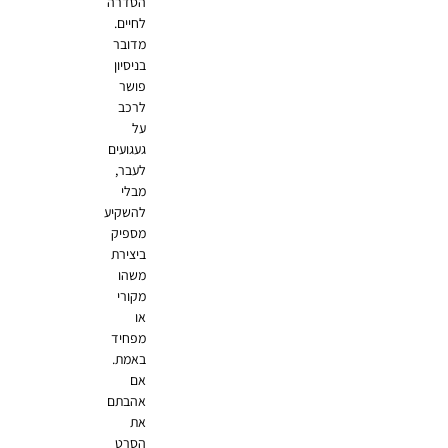
הסדרה
לחיים.
מדובר
בניסיון
פושר
לרכב
על
געגועים
לעבר,
מבלי
להשקיע
מספיק
ביצירת
משהו
מקורי
או
מפחיד
באמת.
אם
אהבתם
את
הסרט