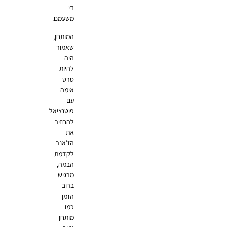
די
משעמם.
המותחן,
שאמור
היה
להיות
סרט
אימה
עם
פוטנציאל
להחזיר
את
הז'אנר
לקדמת
הבמה,
מרגיש
ברוב
הזמן
כמו
מותחן