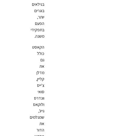
בגילאים
בוגרים
יותר,
הפעם
בתפקידי
משנה.
הקאסט
כולל
גם
את
מדלן
קליין,
צ'ייס
סואי
וונדרס
ולוקאס
גייג',
שמגלמים
את
הדור