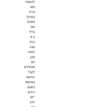
לתאונת
פגע
וברח
במהלך
מסיבת
חוף
בליל
ה-4
ביולי.
שנה
לאחר
מכן,
הם
מתחילים
לקבל
הודעות
מאיימות
בסגנון
הידוע:
"אני
יודע