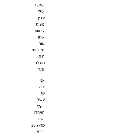
המקורי
אולי
עדיף
פשוט
לראות
אותו
שוב
שלדעתי
היה
מוצלח
יותר.
אני
יודע
מה
עשית
בקיץ
האחרון
החל
מה-30.7
בבתי