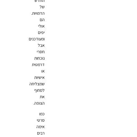
החדש
של
הדמויות.
הם
אולי
יפים
ומעודכנים
אבל
חסרי
נוכחות
דרמטית
או
אישיות
שמצליחה
לסחוף
את
הצופה.
כמו
סרטי
אימה
רבים