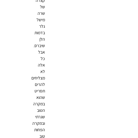
קצרה
של
שרה
מישל
גלר
בדמות
הלן
שיברס.
אבל
כל
אלה
לא
מצליחים
להרים
תסריט
שהוא
במקרה
הטוב
שגרתי
ובמקרה
הפחות
טוב