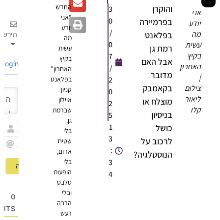
החדש
והוקרן
3
אני
"אני
0
בפרמיירה
יודע
יודע
/
מה
בפלאנט
הירשם
מה
0
עשית
רמת גן
עשית
בקיץ
7
בקיץ
אבל האם
Login
האחרון
/
האחרון"
מדובר
|
2
בפלאנט
בקאמבק
צילום
קניון
0
ליאור
איילון
מוצלח או
2
קלו
שברמת
בניסיון
5
גן.
1
כושל
בלי
שם
3
לרכוב על
שטיח
:
אדום,
Email
הנוסטלגיה?
3
בלי
הופעות
4
סלבס
ובלי
0
הרבה
OMMENTS
רעש