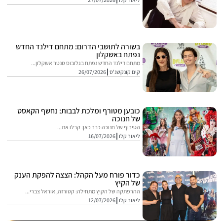
בשורה לתושבי הדרום: מתחם דילנד החדש
נפתח באשקלון
מתחם דילנד החדש נפתח בגלובוס סנטר אשקלון...
קים קונקשנ'ס
26/07/2026
כובען מטורף ומלכת לבבות: נחשף הקאסט
של חנוכה
הטירוף של חנוכה כבר כאן: קבלו את...
ליאור קלו
16/07/2026
כדור פורח מעל הקהל: הצצה להפקת הענק
של הקיץ
ההרפתקה של הקיץ מתחילה: קטורזה, אוראל צברי...
ליאור קלו
12/07/2026