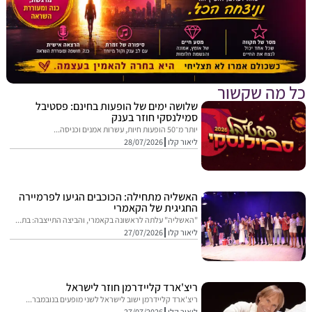
מה שקשור
שלושה ימים של הופעות בחינם: פסטיבל
סמילנסקי חוזר בענק
יותר מ־50 הופעות חיות, עשרות אמנים וכניסה...
ליאור קלו
28/07/2026
האשליה מתחילה: הכוכבים הגיעו לפרמיירה
החגיגית של הקאמרי
"האשליה" עלתה לראשונה בקאמרי, והביצה התייצבה: בת...
ליאור קלו
27/07/2026
ריצ'ארד קליידרמן חוזר לישראל
ריצ'ארד קליידרמן ישוב לישראל לשני מופעים בנובמבר...
ליאור קלו
27/07/2026