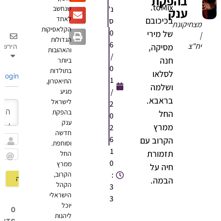
בהפקת
toMix.
נ'
שנחשב
ענק
לאחד
בכיכובם
ס
מצחיקונת
הקלאסיקות
0
של מירי
|
הגדולות
6
יח"צ
מסיקה,
הירשם
והאהובות
/
חנה
ביותר
0
בתולדות
לסלאו
Login
1
התיאטרון,
ושלמה
/
מגיע
בראבא.
לישראל
2
בהפקת
החל
0
ענק
ממרץ
2
חדשה
6
הקרוב עם
וסוחפת.
שם
1
תזמורת
החל
0
ממרץ
Email
חיה על
:
הקרוב,
הבמה.
הקהל
3
הישראלי
3
יוכל
0
ליהנות