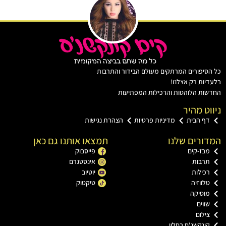
יפורים המרתקים מעולם הבידור והתרבות
ות רק אצלנו!
ת הלוהטות והרכילות המפתיעות
ט מהיר
ף הבית
מדיניות פרטיות
הצהרת נגישות
רים שלנו
תמצאו אותנו גם כאן
בז-קים
פייסבוק
רבות
אינסטגרם
כילות
יוטיוב
ווזיה
טיקטוק
וסיקה
וים
ילום
ונקשנ'ס בסלון