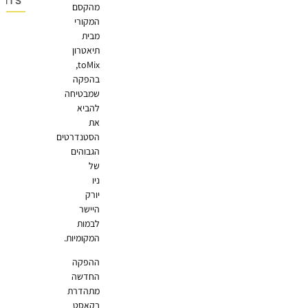
OMMENTS
מהקסם
המקורי
מבית
תיאטרון
toMix,
בהפקה
שמבטיחה
להביא
את
הסטנדרטים
הגבוהים
של
ניו
יורק
היישר
לבמות
המקומיות.
ההפקה
החדשה
מתהדרת
בקאסט