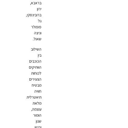
בראבא,
ירון
ברובינסקי,
גל
פופולר
וניצה
שאול.
השילוב
בין
הכוכבים
הוותיקים
לכוחות
הצעירים
מבטיח
חוויה
תיאטרלית
מלאת
עוצמה,
הומור
שנון
ורגש