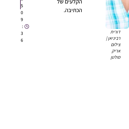
הקלעים של
5
הכתיבה.
0
9
:
דורית
3
רביניאן |
6
צילום
אריק
סולטן