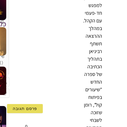
למפגש
חד-פעמי
עם הקהל.
כל
במהלך
ההרצאה
תשתף
רביניאן
בתהליך
{}
הכתיבה
[+]
של ספרה
החדש
"שיעורים
שם
בפיתוח
Email
קול", רומן
שזוכה
לשבחי
0