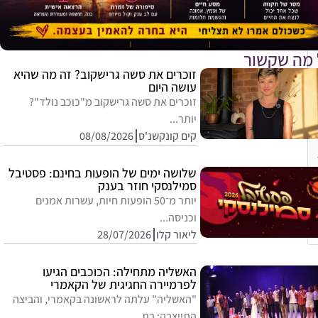
 מה שקשור
זוכרים את סשה גרישקוב? זה מה שהיא
עושה היום
זוכרים את סשה גרישקוב מ"כוכב נולד"?
יותר...
קים קונקשנ'ס
08/08/2026
שלושה ימים של הופעות בחינם: פסטיבל
סמילנסקי חוזר בענק
יותר מ־50 הופעות חיות, עשרות אמנים
וכניסה...
ליאור קלו
28/07/2026
האשליה מתחילה: הכוכבים הגיעו
לפרמיירה החגיגית של הקאמרי
"האשליה" עלתה לראשונה בקאמרי, והביצה
התייצבה: בת...