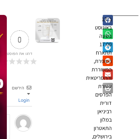
ב־13
באוגוסט
בשעה
0
17:00
תתארח
דרגו את הפוסט
הסופרת,
המשוררת
והתסריטאית
עטורת
הירשם
הפרסים
Login
דורית
רביניאן
במלון
התאטרון
בירושלים,