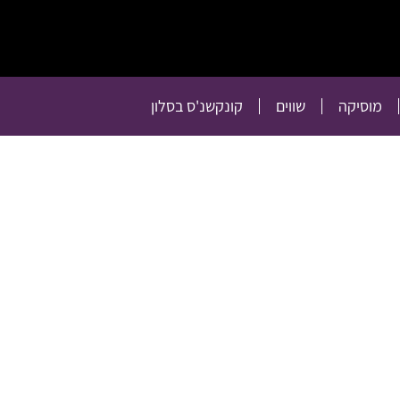
תרבות
רכילות
טלוויזיה
מוסיקה
שווים
קו
מוסיקה
שווים
קונקשנ'ס בסלון