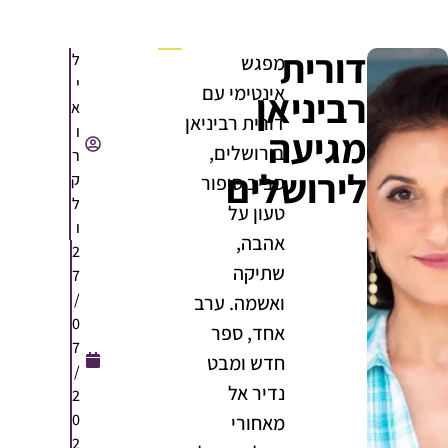
דורית
ל
מפגש
י
אינטימי עם
רביניאן
א
דורית רביניאן
ו
מגיעה
בירושלים,
ר
לירושלים
ק
סביב סיפור
ל
טעון על
ו
אהבה,
2
שתיקה
7
/
ואשמה. ערב
0
אחד, ספר
7
חדש ומבט
/
נדיר אל
2
0
מאחורי
2