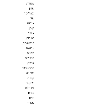
עומדת
שרון
(בגילומה
של
אודיה
קורן),
אישה
נאיבית,
פנסיונרית
וגרושה
בשנות
השישים
לחייה,
המתגוררת
בעיירה
קטנה
ושקטה
ומנהלת
אורח
חיים
שגרתי