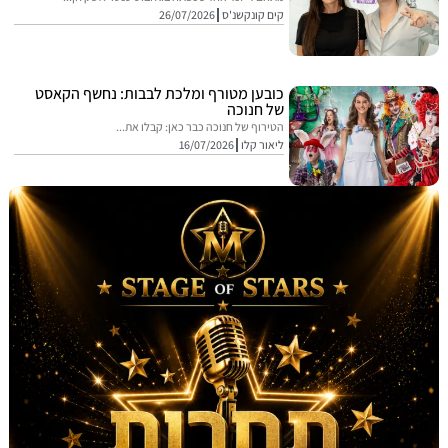
קים קונקשנ'ס
26/07/2026
כובען מטורף ומלכת לבבות: נחשף הקאסט
של חנוכה
הטירוף של חנוכה כבר כאן: קבלו את...
ליאור קלו
16/07/2026