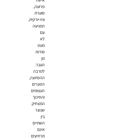
אישה
פרועה,
סוערת
וניו-יורקית,
המגיעה
עם
לא
מעט
סודות
מן
העבר.
למרבה
ההפתעה,
הפערים
העצומים
והחיכוך
המצחיק
שנוצר
בין
השתיים
אינם
מרתיעים