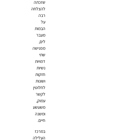
שזכתה
להצלחה
רבה
על
הבמות
מעבר
לים,
מפגישה
שתי
דמויות
נשיות
חזקות
ושונות
לחלוטין
לקשר
עמוק,
משעשע
ומשנה
חיים.
במרכז
העלילה