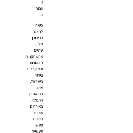
זו
עבור
זו.
כיאה
להצגה
בכיכובן
של
שתיים
מהשחקניות
האהובות
והמוערכות
ביותר
בישראל,
אולם
התיאטרון
התמלא
באורחים
מוכרים,
קולגות
ואנשי
תעשייה