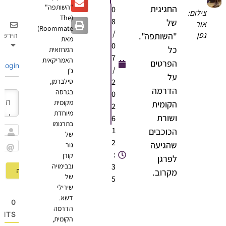
"השותפה"
החגיגית
0
צילום:
(The
8
של
אור
Roommate)
/
גפן
"השותפה".
הירשם
מאת
0
כל
המחזאית
7
האמריקאית
הפרטים
Login
/
ג'ן
על
2
סילברמן,
הדרמה
בגרסה
0
מקומית
הקומית
2
מיוחדת
ושורת
6
בתרגומו
1
הכוכבים
של
שם
2
שהגיעה
גור
:
קורן
Email
לפרגן
3
ובבימויה
מקרוב.
של
5
שירילי
דשא.
0
הדרמה
OMMENTS
הקומית,