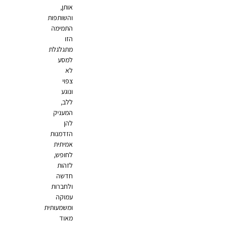
אותן,
והשותפות
התמימה
הזו
מתגלגלת
למסע
לא
צפוי
ונוגע
ללב,
המעניק
להן
הזדמנות
אמיתית
לחופש,
לזהות
חדשה
ולחברות
עמוקה
ומשמעותית
מאוד