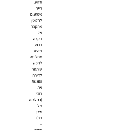
ורגוע.
חייה
משתנים
לחלוטין
מהקצה
אל
הקצה
ברגע
שהיא
מחליטה
לחפש
שותפה
לדירה
ופוגשת
את
רובין
(בגילומה
של
מיקי
קם)
–