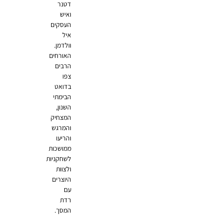
דטנר
ואיש
העסקים
איל
וולדמן.
האורחים
הרבים
צפו
בדואט
הבימתי
השנון,
המצחיק
והמרגש
והריעו
ממושכות
לשחקניות
ולצוות
היוצרים
עם
רדת
המסך.