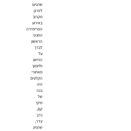
שהגיעו
לפרגן
מקרוב
באירוע
הפרימיירה
החגיגי.
הראשון
לברך
על
ההישג
ולתמוך
מאחורי
הקלעים
היה
בנה
של
מיקי
קם,
נדב
עדר,
שהגיע