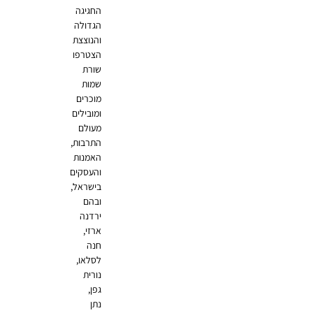
החגיגה
הגדולה
והנוצצת
הצטרפו
שורת
שמות
מוכרים
ומובילים
מעולם
התרבות,
האמנות
והעסקים
בישראל,
ובהם
ירדנה
ארזי,
חנה
לסלאו,
נורית
גפן,
נתן