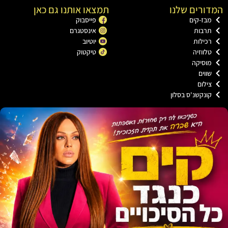
רים שלנו
תמצאו אותנו גם כאן
בז-קים
פייסבוק
רבות
אינסטגרם
כילות
יוטיוב
ווזיה
טיקטוק
וסיקה
וים
ילום
ונקשנ'ס בסלון