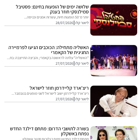
שלושה ימים של הופעות בחינם: פסטיבל
סמילנסקי חוזר בענק
יותר מ־50 הופעות חיות, עשרות אמנים וכניסה...
ליאור קלו
28/07/2026
האשליה מתחילה: הכוכבים הגיעו לפרמיירה
החגיגית של הקאמרי
"האשליה" עלתה לראשונה בקאמרי, והביצה התייצבה: בת...
ליאור קלו
27/07/2026
ריצ'ארד קליידרמן חוזר לישראל
ריצ'ארד קליידרמן ישוב לישראל לשני מופעים בנובמבר...
ליאור קלו
27/07/2026
בשורה לתושבי הדרום: מתחם דילנד החדש
נפתח באשקלון
מתחם דילנד החדש נפתח בגלובוס סנטר אשקלון...