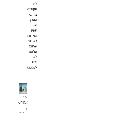
לבתי
הקולנוע
ברחבי
הארץ,
ואין
ספק
שמדובר
באירוע
שחובבי
הז'אנר
לא
ירצו
לפספס.
נבו
עמרני
|