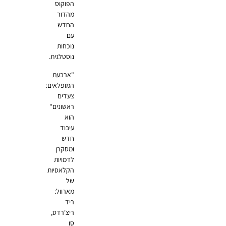
הפוקוס
מהדור
החדש
עם
נוכחות
נוסטלגית.
"ארבעת
המופלאים:
צעדים
ראשונים"
הוא
עיבוד
חדש
ומסקרן
לדמויות
הקלאסיות
של
מארוול:
ריד
ריצ'רדס,
סו