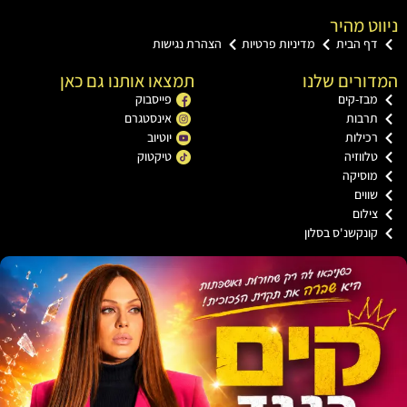
ט מהיר
ף הבית
מדיניות פרטיות
הצהרת נגישות
רים שלנו
תמצאו אותנו גם כאן
בז-קים
פייסבוק
רבות
אינסטגרם
כילות
יוטיוב
ווזיה
טיקטוק
וסיקה
וים
ילום
ונקשנ'ס בסלון