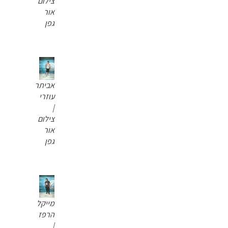
צילום
אור
גפן
אביתר
עוזרי
|
צילום
אור
גפן
מייקל
הרפז
|