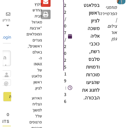
הקיץ
בפלאנט
2
מוזמני
החדש
2
ראשון
הפרמיירה
מבית
/
|
לציון
הירשם
מארוול
0
צילום
משכה
"ארבעת
אור
7
המופלאים:
אליה
Login
גפן
/
צעדים
כוכבי
2
ראשונים",
רשת,
באולם
0
ה-
סלבס
2
IMAX
ודמויות
5
של
1
מוכרות
פלאנט
שם
9
שהגיעו
ראשון
:
לציון.
Email
לחגוג את
3
הבכורה.
האירוע
6
הצליח
למשוך
0
שלל
OMMENTS
פרצופים