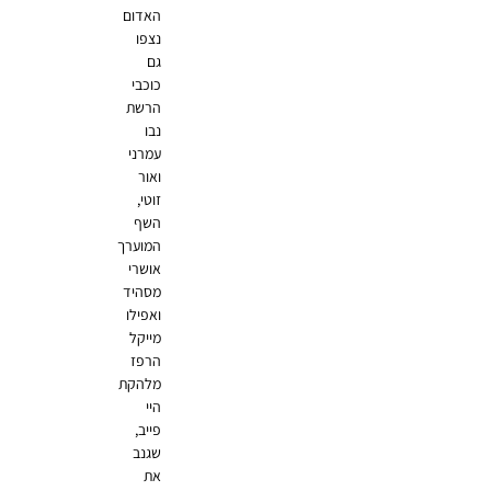
האדום
נצפו
גם
כוכבי
הרשת
נבו
עמרני
ואור
זוטי,
השף
המוערך
אושרי
מסהיד
ואפילו
מייקל
הרפז
מלהקת
היי
פייב,
שגנב
את