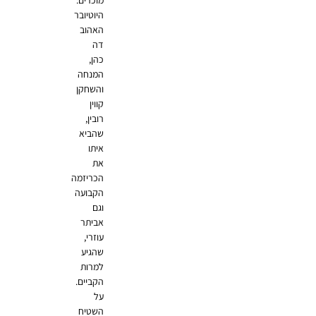
מוכרים:
היוטיובר
האהוב
דה
כהן,
המנחה
והשחקן
קווין
רובין,
שהביא
איתו
את
הכריזמה
הקבועה
וגם
אביתר
עוזרי,
שהגיע
למרות
הקביים.
על
השטיח