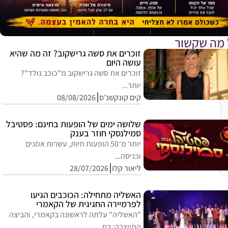
 מה שקשור
זוכרים את סשה גרישקוב? זה מה שהיא
עושה היום
זוכרים את סשה גרישקוב מ"כוכב נולד"?
יותר...
קים קונקשנ'ס
08/08/2026
שלושה ימים של הופעות בחינם: פסטיבל
סמילנסקי חוזר בענק
יותר מ־50 הופעות חיות, עשרות אמנים
וכניסה...
ליאור קלו
28/07/2026
האשליה מתחילה: הכוכבים הגיעו
לפרמיירה החגיגית של הקאמרי
"האשליה" עלתה לראשונה בקאמרי, והביצה
התייצבה: בת...