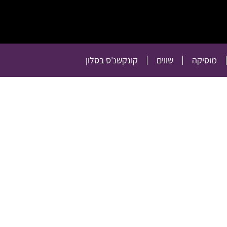
תרבות
רכילות
טלוויזיה
מוסיקה
שווים
קו
מוסיקה
שווים
קונקשנ'ס בסלון