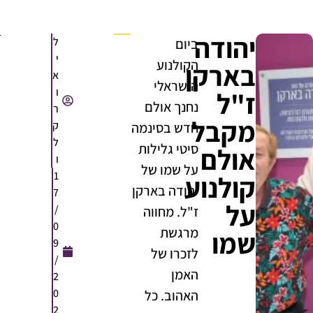
יהודה
ל
ביום
י
הקולנוע
בארקן
א
הישראלי
ו
ז"ל
נחנך אולם
ר
מקבל
ק
חדש בסינמה
ל
סיטי גלילות
אולם
ו
על שמו של
1
קולנוע
יהודה בארקן
7
על
/
ז"ל. מחווה
0
מרגשת
שמו
9
לזכרו של
/
האמן
2
0
האהוב. כל
2