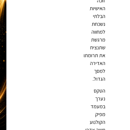
זוכה
האישיות
הבלתי
נשכחת
למחווה
מרגשת
שתנציח
את תרומתו
האדירה
למסך
הגדול.
הטקס
נערך
במעמד
מפיק
הקולנוע
משה אדרי,