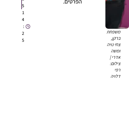
הפרטים.
5
1
4
:
משפחת
2
ברקן,
5
צחי נויה
ומשה
אדרי |
צילום:
רפי
דלויה