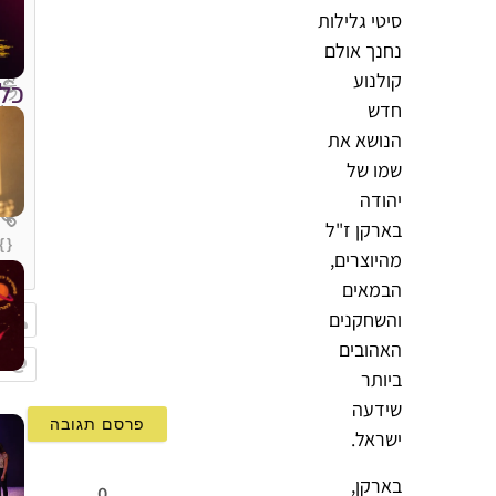
סיטי גלילות
נחנך אולם
קולנוע
כל
חדש
הנושא את
שמו של
יהודה
בארקן ז"ל
{}
מהיוצרים,
[+]
הבמאים
והשחקנים
האהובים
שם
ביותר
Email
שידעה
ישראל.
בארקן,
0