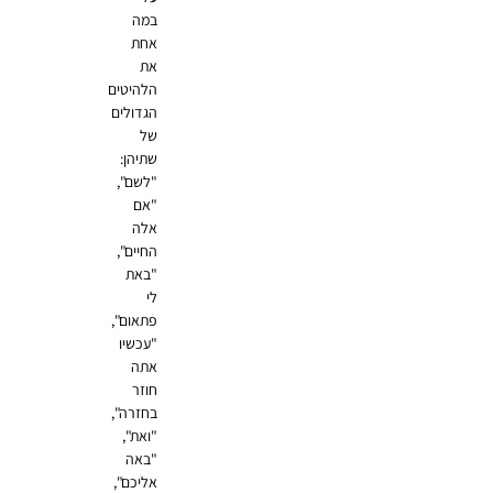
במה
אחת
את
הלהיטים
הגדולים
של
שתיהן:
"לשם",
"אם
אלה
החיים",
"באת
לי
פתאום",
"עכשיו
אתה
חוזר
בחזרה",
"ואת",
"באה
אליכם",