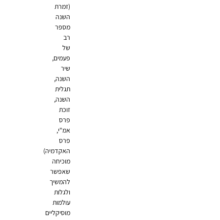
(זמרת
השנה
מספר
רב
של
פעמים,
שיר
השנה,
תגלית
השנה,
זוכת
פרס
אמ"י,
פרס
האקדמיה)
מוכיחה
שאפשר
להמשיך
ולגלות
עולמות
מוסיקליים