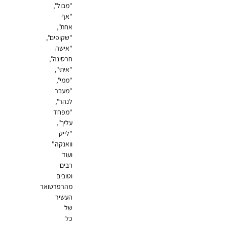
"מבול",
"אף
אחת",
"שקופים",
"אישה
חרסינה",
"איתי",
"ממי",
"מעבר
לנהר",
"מפחד
עליך",
"לייק
וואנקה"
ועוד
רבים
וטובים
מהרפרטואר
העשיר
של
כל