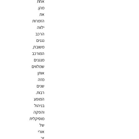
אחת
מהן.
את
הזמרות
ילווה
הרכב
נגנים
משובח,
המורכב
מנגנים
שמלווים
אותן
מזה
שנים
רבות.
המופע
בניהול
והפקה
מוסיקלית
של
אורי
זך