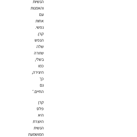
הנשיות
והאמנות
עם
אחות
נפשי.
קרן.
הנפש
שלה
שזורה
בשלי,
כמו
היצירה,
כך
גם
החיים.״
קרן
פלס
היא
היוצרת
הנשית
המושמעת