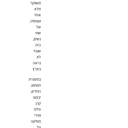
משותף
מלא
אחד
ועצמתי,
של
שתי
נשים,
כזה
שעוד
לא
נראה
בארץ
במסגרת
המופע
החדש,
יבצעו
קרן
פלס
ומירי
מסיקה
על