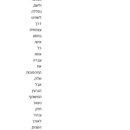
ולשם,
נסללה
לשתינו
דרך
עצמאית
במסע
אישי.
כל
אחת
עברה
את
התהפוכות
שלה,
אבל
הגרעין
המשותף
נשאר
חזק
ובהיר
לאורך
השנים.