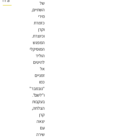
OMMENTS
של
השתיים,
מירי
כזמרת
וקרן
וכיוצרת.
המפגש
המוסיקלי
הוליד
להיטים
אל
זמניים
כמו
"נובמבר"
ו"לשם".
בעקבות
הצלחה,
קרן
יצאה
עם
שירה