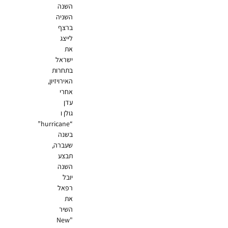
השנה
השניה
ברצף
לייצג
את
ישראל
בתחרות
האירויזיון,
אחרי
עדן
גולן ו
“hurricane”
בשנה
שעברה,
תבצע
השנה
יובל
רפאל
את
השיר
"New