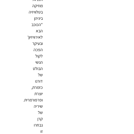
מוזיקה
בטלוויזיה
ביניהן
"הכוכב
הבא
לאירוויזיון'
ובעיקר
הפכה
לקול
הנשי
הבולט
של
דורנו
כזמרת,
יוצרת
ופרפורמרית.
שיריה
של
קרן
נבחרו
זו