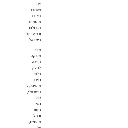
את
מעמדה
כאחת
מהזמרות
הגדולות
והמוערכות
בישראל.
מירי
מסיקה
הפכה
לחלק
בלתי
נפרד
מהפסקול
הישראלי,
קול
נשי
חשוב
וגדול
מהחיים,
על