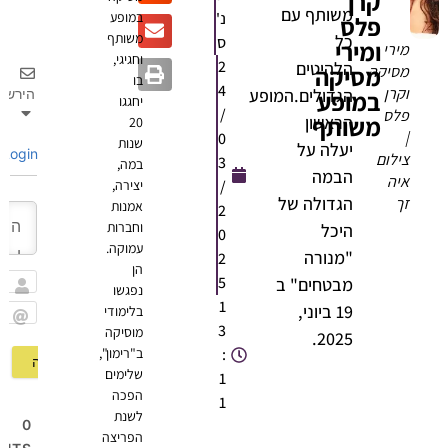
קרן
משותף עם
נ'
במופע
פלס
משותף
כל
ס
ומירי
ירי
וחגיגי,
2
הלהיטים
מסיקה
סיקה
בו
4
קרן
הגדולים.המופע
במופע
הירשם
יחגגו
/
לס
משותף
הראשון
20
0
שנות
יעלה על
Login
ילום
3
במה,
הבמה
יה
/
יצירה,
הגדולה של
ך
אמנות
2
וחברות
היכל
0
עמוקה.
"מנורה
2
הן
5
מבטחים" ב
נפגשו
שם
1
19 ביוני,
בלימודי
3
מוסיקה
Email
2025.
:
ב"רימון",
שלימים
1
הפכה
1
לשנת
0
הפריצה