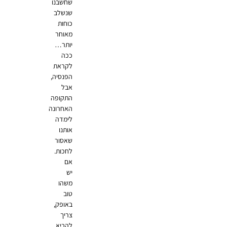
שחשבנו
שנשלב
כוחות
מאוחר
יותר…
ככה
לקראת
הפנסיה,
אבל
התקופה
האחרונה
לימדה
אותנו
שאסור
לחכות.
אם
יש
משהו
טוב
באופק,
צריך
להביא