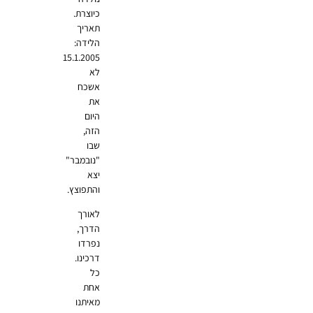
כיוצרת.
תאריך
הלידה:
15.1.2005
לא
אשכח
את
היום
הזה,
שבו
"נובמבר"
יצא
והתפוצץ.
לאורך
הדרך,
נפרדו
דרכינו.
כל
אחת
מאיתנו