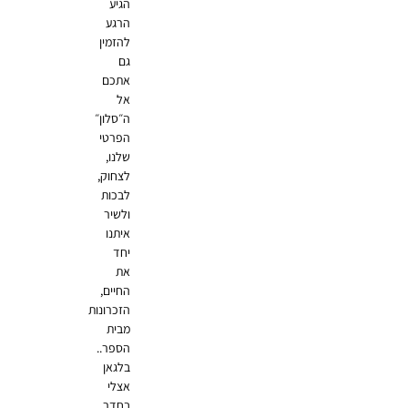
הגיע
הרגע
להזמין
גם
אתכם
אל
ה״סלון״
הפרטי
שלנו,
לצחוק,
לבכות
ולשיר
איתנו
יחד
את
החיים,
הזכרונות
מבית
הספר..
בלגאן
אצלי
בחדר…