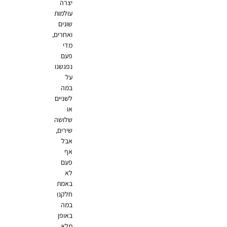
יצרה
עולמות
שונים
ואחרים,
מדי
פעם
נפגשנו
על
במה
לשניים
או
שלושה
שירים,
אבל
אף
פעם
לא
באמת
חלקנו
במה
באופן
מלא,