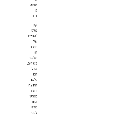
ועמוס
בן
דוד.
קרן
פלס:
״החיים
שלי
תמיד
היו
מלאים
בשירים,
אבל
הם
גלשו
החוצה
בזכות
מפגש
אחד
גורלי
לפני