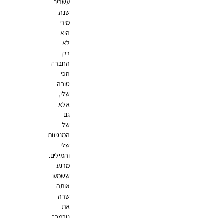
עשרים
שנה.
מירי
היא
לא
רק
החברה
הכי
טובה
שלי,
אלא
גם
של
המנגינות
שלי
והמילים.
מרגע
ששמעו
אותה
שרה
את
נובמבר