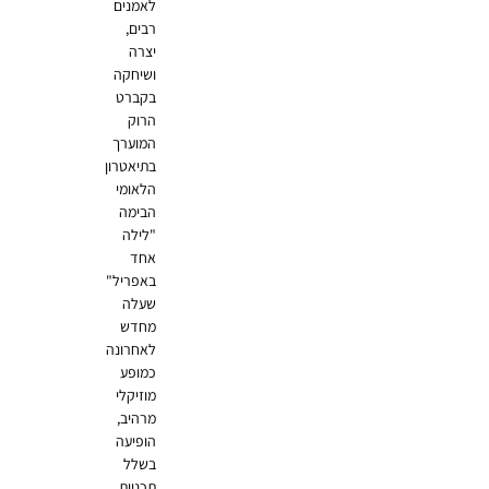
לאמנים
רבים,
יצרה
ושיחקה
בקברט
הרוק
המוערך
בתיאטרון
הלאומי
הבימה
"לילה
אחד
באפריל"
שעלה
מחדש
לאחרונה
כמופע
מוזיקלי
מרהיב,
הופיעה
בשלל
תכניות