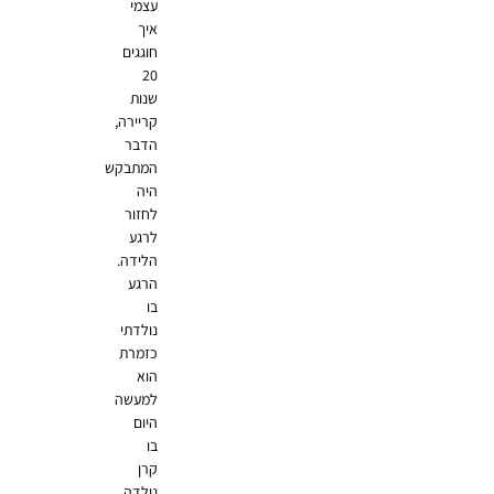
עצמי
איך
חוגגים
20
שנות
קריירה,
הדבר
המתבקש
היה
לחזור
לרגע
הלידה.
הרגע
בו
נולדתי
כזמרת
הוא
למעשה
היום
בו
קרן
נולדה