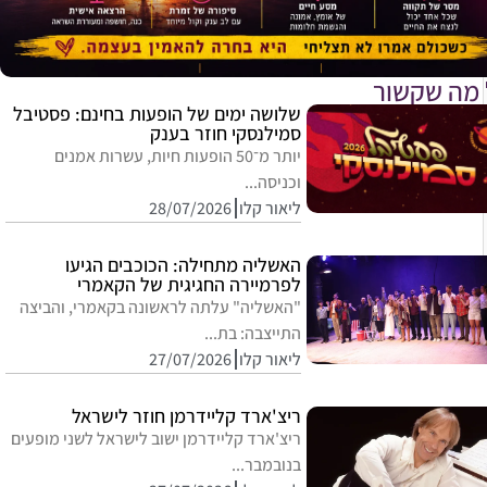
 מה שקשור
שלושה ימים של הופעות בחינם: פסטיבל
סמילנסקי חוזר בענק
יותר מ־50 הופעות חיות, עשרות אמנים
וכניסה...
ליאור קלו
28/07/2026
האשליה מתחילה: הכוכבים הגיעו
לפרמיירה החגיגית של הקאמרי
"האשליה" עלתה לראשונה בקאמרי, והביצה
התייצבה: בת...
ליאור קלו
27/07/2026
ריצ'ארד קליידרמן חוזר לישראל
ריצ'ארד קליידרמן ישוב לישראל לשני מופעים
בנובמבר...