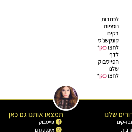
לכתבות
נוספות
בקים
קונקשנ'ס
לחצו
כאן
*
לדף
הפייסבוק
שלנו
לחצו
כאן
*
רים שלנו
תמצאו אותנו גם כאן
בז-קים
פייסבוק
רבות
אינסטגרם