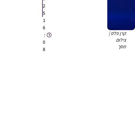
2
5
1
6
קרן פלס |
:
צילום
0
מסך
8