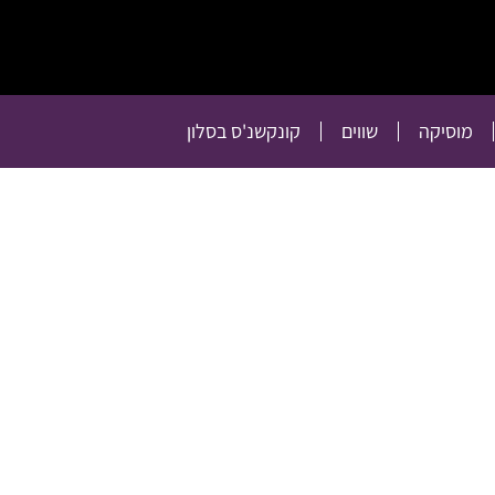
תרבות
רכילות
טלוויזיה
מוסיקה
שווים
קו
מוסיקה
שווים
קונקשנ'ס בסלון