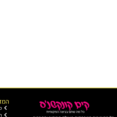
המדו
מ
ת