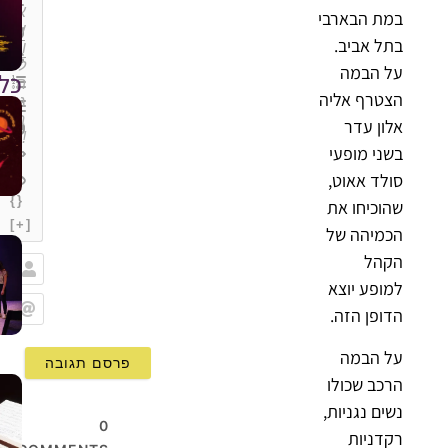
במת הבארבי
בתל אביב.
על הבמה
כל
הצטרף אליה
אלון עדר
בשני מופעי
סולד אאוט,
{}
שהוכיחו את
[+]
הכמיהה של
הקהל
למופע יוצא
שם
הדופן הזה.
Email
על הבמה
הרכב שכולו
נשים נגניות,
0
רקדניות