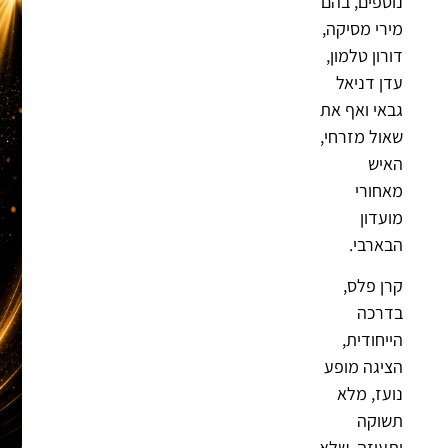
נוספים, בהם
מירי מסיקה,
דורון טלמון,
עדן דניאל
גבאי ואף את
שאול מזרחי,
האיש
מאחורי
מועדון
הבארבי.
קרן פלס,
בדרכה
הייחודית,
הציגה מופע
נועז, מלא
תשוקה
ותעוזה, שלא