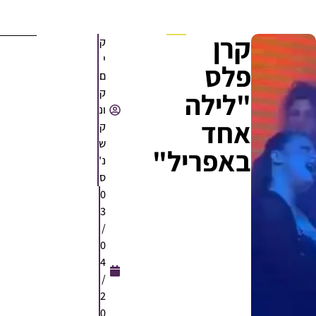
קרן
ק
י
פלס
ם
ק
"לילה
ונ
אחד
ק
ש
באפריל"
נ'
ס
0
3
/
0
4
/
2
0