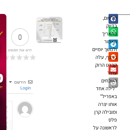
שלשום,
בדיוק
בתאריך
0
האמור
ולמשך יומיים
דרגו את הפוסט
ברצף, עלה
קברט הרוק
עתיר
השבחים
הירשם
"לילה אחד
Login
באפריל"
אותו יצרה
ומובילה קרן
פלס
לראשונה על