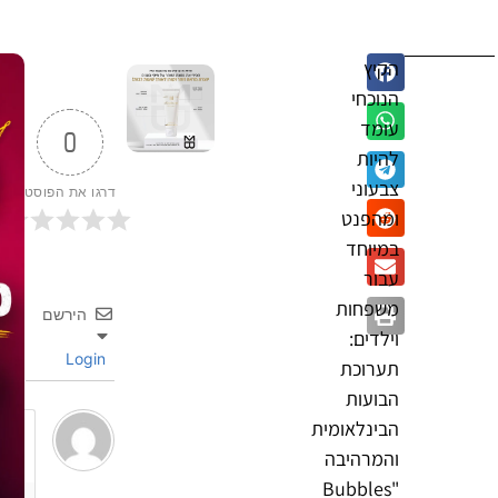
הקיץ
הנוכחי
עומד
0
להיות
צבעוני
דרגו את הפוסט
ומהפנט
במיוחד
עבור
משפחות
הירשם
וילדים:
Login
תערוכת
הבועות
הבינלאומית
והמרהיבה
"Bubbles