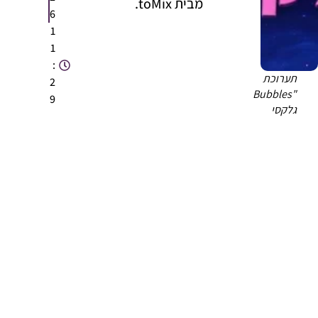
מבית toMix.
6
1
1
:
תערוכת
2
"Bubbles
9
גלקסי