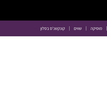
תרבות
רכילות
טלוויזיה
מוסיקה
שווים
קו
מוסיקה
שווים
קונקשנ'ס בסלון