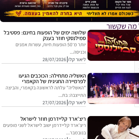
 מה שקשור
שלושה ימים של הופעות בחינם: פסטיבל
סמילנסקי חוזר בענק
יותר מ־50 הופעות חיות, עשרות אמנים
וכניסה...
ליאור קלו
28/07/2026
האשליה מתחילה: הכוכבים הגיעו
לפרמיירה החגיגית של הקאמרי
"האשליה" עלתה לראשונה בקאמרי, והביצה
התייצבה: בת...
ליאור קלו
27/07/2026
ריצ'ארד קליידרמן חוזר לישראל
ריצ'ארד קליידרמן ישוב לישראל לשני מופעים
בנובמבר...