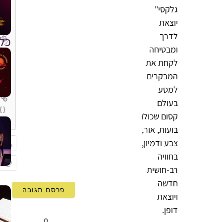
גלקסי"
יוצאת
לדרך
כל
ומבטיחה
לקחת את
המבקרים
למסע
בעולם
{}
קסום שכולו
[+]
בועות, אור,
צבע ודמיון,
בחוויה
שם
רב-חושית
Email
חדשה
ויוצאת
דופן.
0